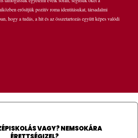
 is támogassuk egyetemi éveik során, segítsük őket a
közben erősítjük pozitív roma identitásukat, társadalmi
an, hogy a tudás, a hit és az összetartozás együtt képes valódi
ÉPISKOLÁS VAGY? NEMSOKÁRA
ÉRETTSÉGIZEL?