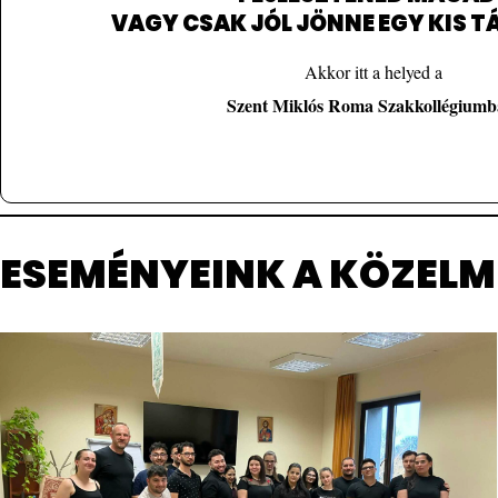
VAGY CSAK JÓL JÖNNE EGY KIS 
informacio/
Akkor itt a helyed a
Jelentkezési lap
Szent Miklós Roma Szakkollégiumb
ESEMÉNYEINK A KÖZELM