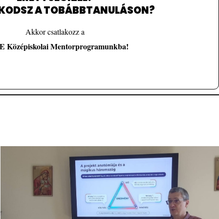
sromaszakkoli.hu/kome/
A KÖME programról bővebben:
KODSZ A TOBÁBBTANULÁSON?
Akkor csatlakozz a
Jelentkezési lap
 Középiskolai Mentorprogramunkba!