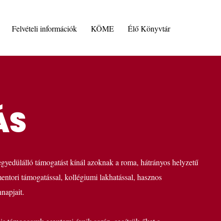
Felvételi információk
KÖME
Élő Könyvtár
ÁS
yedülálló támogatást kínál azoknak a roma, hátrányos helyzetű
entori támogatással, kollégiumi lakhatással, hasznos
napjait.