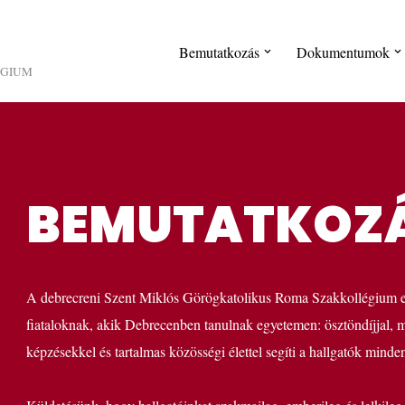
Bemutatkozás
Dokumentumok
ÉGIUM
BEMUTATKOZ
A debrecreni Szent Miklós Görögkatolikus Roma Szakkollégium eg
fiataloknak, akik Debrecenben tanulnak egyetemen: ösztöndíjjal, m
képzésekkel és tartalmas közösségi élettel segíti a hallgatók minden