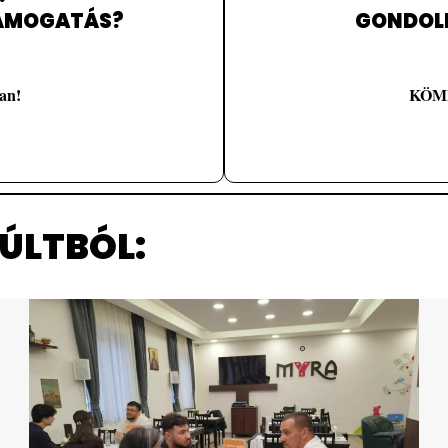
https://szentmiklo
TÁMOGATÁS?
GONDOL
an!
KÖME
ÚLTBÓL: