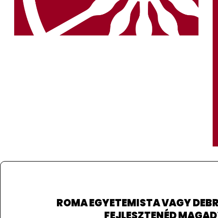
ROMA
EGYETEMISTA VAGY DEB
FEJLESZTENÉD MAGAD
https://szentmiklosromaszakkoli.hu/felveteli-
A szakkollégium