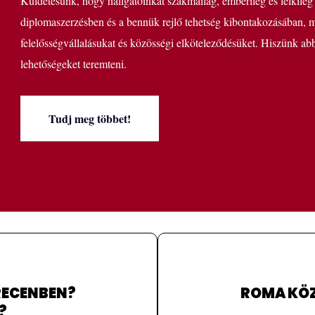
Küldetésünk, hogy hallgatóinkat szakmailag, emberileg és lelkileg
diplomaszerzésben és a bennük rejlő tehetség kibontakozásában, mi
felelősségvállalásukat és közösségi elköteleződésüket. Hiszünk abb
lehetőségeket teremteni.
Tudj meg többet!
RECENBEN?
ROMA KÖZ
?
i felvételiről bővebben: