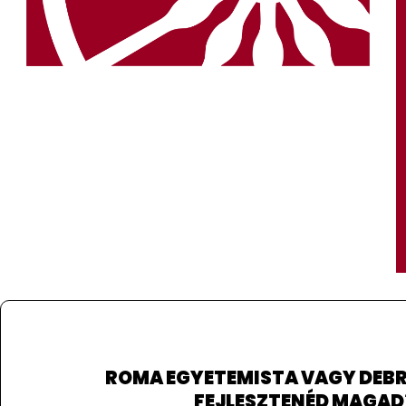
ROMA
EGYETEMISTA VAGY DEB
FEJLESZTENÉD MAGAD
https://szentmiklosromaszakkoli.hu/felveteli-
A szakkollégium