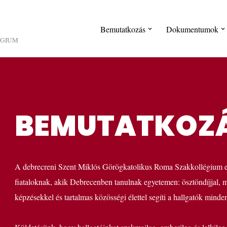
Bemutatkozás
Dokumentumok
ÉGIUM
BEMUTATKOZ
A debrecreni Szent Miklós Görögkatolikus Roma Szakkollégium eg
fiataloknak, akik Debrecenben tanulnak egyetemen: ösztöndíjjal, m
képzésekkel és tartalmas közösségi élettel segíti a hallgatók minden