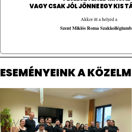
VAGY CSAK JÓL JÖNNE EGY KIS 
informacio/
Akkor itt a helyed a
Jelentkezési lap
Szent Miklós Roma Szakkollégiumb
ESEMÉNYEINK A KÖZELM