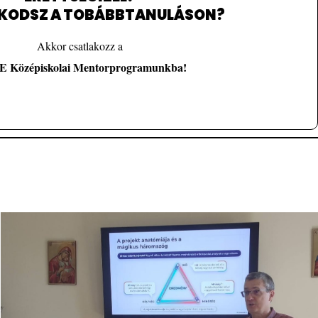
sromaszakkoli.hu/kome/
A KÖME programról bővebben:
KODSZ A TOBÁBBTANULÁSON?
Akkor csatlakozz a
Jelentkezési lap
 Középiskolai Mentorprogramunkba!