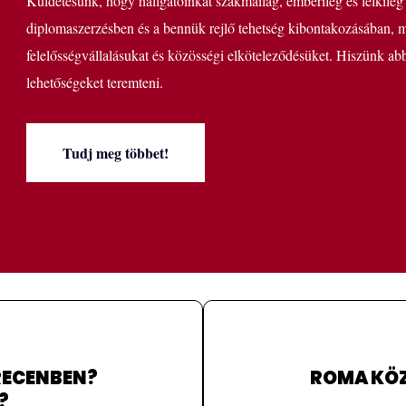
Küldetésünk, hogy hallgatóinkat szakmailag, emberileg és lelkileg
diplomaszerzésben és a bennük rejlő tehetség kibontakozásában, mi
felelősségvállalásukat és közösségi elköteleződésüket. Hiszünk abb
lehetőségeket teremteni.
Tudj meg többet!
RECENBEN?
ROMA KÖZ
?
i felvételiről bővebben: