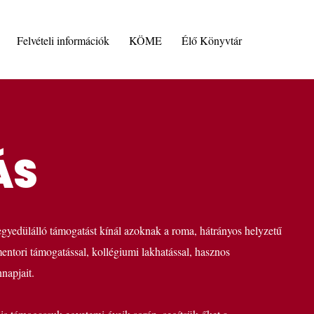
Felvételi információk
KÖME
Élő Könyvtár
ÁS
yedülálló támogatást kínál azoknak a roma, hátrányos helyzetű
entori támogatással, kollégiumi lakhatással, hasznos
napjait.