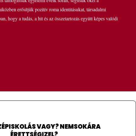
 is támogassuk egyetemi éveik során, segítsük őket a
közben erősítjük pozitív roma identitásukat, társadalmi
an, hogy a tudás, a hit és az összetartozás együtt képes valódi
ÉPISKOLÁS VAGY? NEMSOKÁRA
ÉRETTSÉGIZEL?