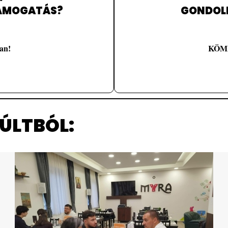
https://szentmiklo
TÁMOGATÁS?
GONDOL
an!
KÖME
ÚLTBÓL: