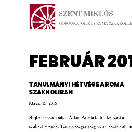
SZENT MIKLÓS
Skip
GÖRÖGKATOLIKUS ROMA SZAKKOLL
to
content
FEBRUÁR 20
TANULMÁNYI HÉTVÉGE A ROMA
SZAKKOLIBAN
február 15, 2016
Böjt első szombatján Ádám Anetta tartott képzést a
szakkolisoknak. Témája szegénység és az iskola volt, a