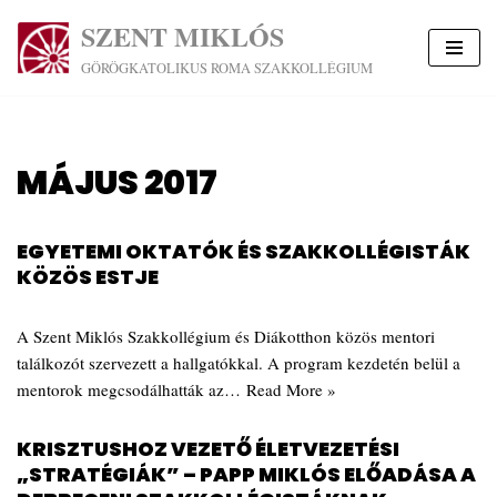
SZENT MIKLÓS
Skip
GÖRÖGKATOLIKUS ROMA SZAKKOLLÉGIUM
to
content
MÁJUS 2017
EGYETEMI OKTATÓK ÉS SZAKKOLLÉGISTÁK
KÖZÖS ESTJE
A Szent Miklós Szakkollégium és Diákotthon közös mentori
találkozót szervezett a hallgatókkal. A program kezdetén belül a
mentorok megcsodálhatták az…
Read More »
KRISZTUSHOZ VEZETŐ ÉLETVEZETÉSI
„STRATÉGIÁK” – PAPP MIKLÓS ELŐADÁSA A