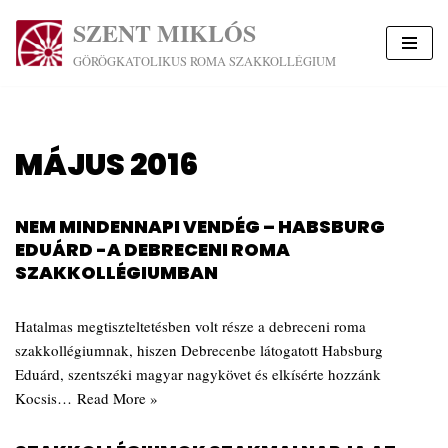
SZENT MIKLÓS
Skip
GÖRÖGKATOLIKUS ROMA SZAKKOLLÉGIUM
to
content
MÁJUS 2016
NEM MINDENNAPI VENDÉG – HABSBURG
EDUÁRD -A DEBRECENI ROMA
SZAKKOLLÉGIUMBAN
Hatalmas megtiszteltetésben volt része a debreceni roma
szakkollégiumnak, hiszen Debrecenbe látogatott Habsburg
Eduárd, szentszéki magyar nagykövet és elkísérte hozzánk
Kocsis…
Read More »