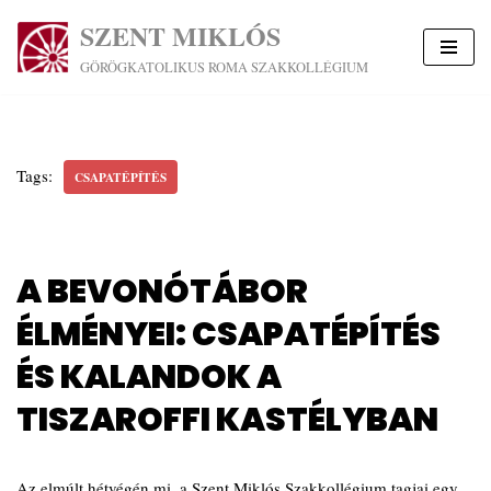
SZENT MIKLÓS
Skip
GÖRÖGKATOLIKUS ROMA SZAKKOLLÉGIUM
to
content
Tags:
CSAPATÉPÍTÉS
A BEVONÓTÁBOR
ÉLMÉNYEI: CSAPATÉPÍTÉS
ÉS KALANDOK A
TISZAROFFI KASTÉLYBAN
Az elmúlt hétvégén mi, a Szent Miklós Szakkollégium tagjai egy