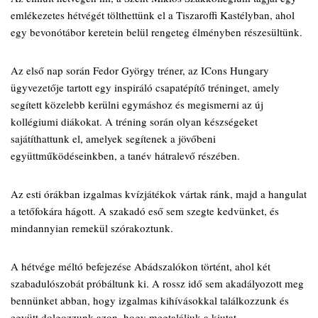
emlékezetes hétvégét tölthettünk el a Tiszaroffi Kastélyban, ahol
egy bevonótábor keretein belül rengeteg élményben részesültünk.
Az első nap során Fedor György tréner, az ICons Hungary
ügyvezetője tartott egy inspiráló csapatépítő tréninget, amely
segített közelebb kerülni egymáshoz és megismerni az új
kollégiumi diákokat. A tréning során olyan készségeket
sajátíthattunk el, amelyek segítenek a jövőbeni
együttműködéseinkben, a tanév hátralevő részében.
Az esti órákban izgalmas kvízjátékok vártak ránk, majd a hangulat
a tetőfokára hágott. A szakadó eső sem szegte kedvünket, és
mindannyian remekül szórakoztunk.
A hétvége méltó befejezése Abádszalókon történt, ahol két
szabadulószobát próbáltunk ki. A rossz idő sem akadályozott meg
bennünket abban, hogy izgalmas kihívásokkal találkozzunk és
együtt dolgozzunk azon, hogy megtaláljuk a kiutat.