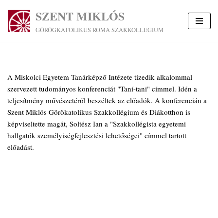
SZENT MIKLÓS
Skip
GÖRÖGKATOLIKUS ROMA SZAKKOLLÉGIUM
to
content
A Miskolci Egyetem Tanárképző Intézete tizedik alkalommal
szervezett tudományos konferenciát "Taní-tani" címmel. Idén a
teljesítmény művészetéről beszéltek az előadók. A konferencián a
Szent Miklós Görökatolikus Szakkollégium és Diákotthon is
képviseltette magát, Soltész Ian a "Szakkollégista egyetemi
hallgatók személyiségfejlesztési lehetőségei" címmel tartott
előadást.