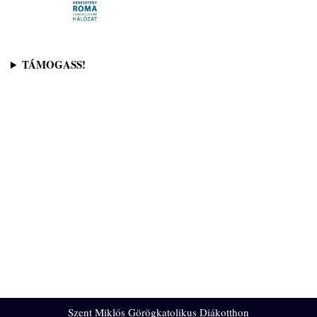
TÁMOGASS!
Szent Miklós Görögkatolikus Diákotthon