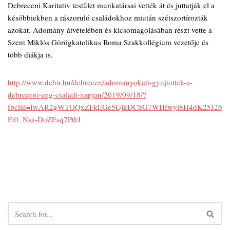
Debreceni Karitatív testület munkatársai vették át és juttatják el a
későbbiekben a rászoruló családokhoz miután szétszortírozták
azokat. Adomány átvételében és kicsomagolásában részt vette a
Szent Miklós Görögkatolikus Roma Szakkollégium vezetője és
több diákja is.
http://www.dehir.hu/debrecen/adomanyokatt-gyujtottek-a-
debreceni-ceg-csaladi-napjan/2019/09/18/?
fbclid=IwAR2gWTOQxZFkEGe5GjkDChG7WHfwyi8H4dK25J26
Et0_Nsa-DoZEsq7PthI