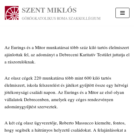
SZENT MIKLÓS
Skip
GÖRÖGKATOLIKUS ROMA SZAKKOLLÉGIUM
to
content
Az Eurings és a Mitor munkatársai több száz kiló tartós élelmiszert
ajánlottak fel, az adományt a Debreceni Karitatív Testület juttatja el
a rászorulóknak.
Az olasz cégek 220 munkatársa több mint 600 kiló tartós
élelmiszert, iskola felszerelést és játékot gyűjtött össze egy hétvégi
jótékonysági családi napon. Az Eurings és a Mitor az első olyan
vállalatok Debrecenben, amelyek egy céges rendezvényen
adománygyűjtést szerveztek.
A két cég olasz ügyvezetője, Roberto Massucco kiemelte, fontos,
hogy segítsék a hátrányos helyzetű családokat. A felajánlásokat a