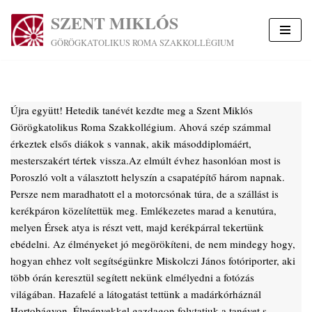
SZENT MIKLÓS
Skip
GÖRÖGKATOLIKUS ROMA SZAKKOLLÉGIUM
to
content
Újra együtt! Hetedik tanévét kezdte meg a Szent Miklós
Görögkatolikus Roma Szakkollégium. Ahová szép számmal
érkeztek elsős diákok s vannak, akik másoddiplomáért,
mesterszakért tértek vissza.Az elmúlt évhez hasonlóan most is
Poroszló volt a választott helyszín a csapatépítő három napnak.
Persze nem maradhatott el a motorcsónak túra, de a szállást is
kerékpáron közelítettük meg. Emlékezetes marad a kenutúra,
melyen Érsek atya is részt vett, majd kerékpárral tekertünk
ebédelni. Az élményeket jó megörökíteni, de nem mindegy hogy,
hogyan ehhez volt segítségünkre Miskolczi János fotóriporter, aki
több órán keresztül segített nekünk elmélyedni a fotózás
világában. Hazafelé a látogatást tettünk a madárkórháznál
Hortobágyon. Élményekkel gazdagon folytatjuk a tanévet s