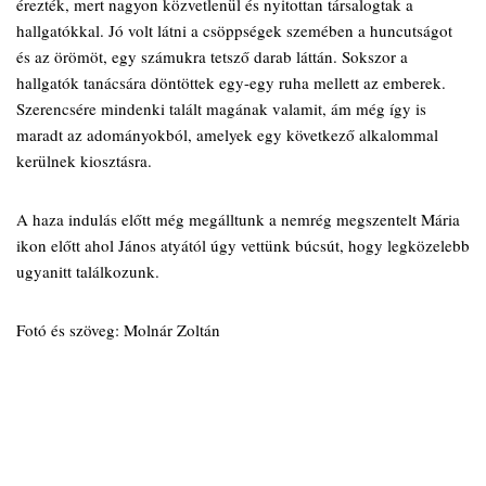
érezték, mert nagyon közvetlenül és nyitottan társalogtak a
hallgatókkal. Jó volt látni a csöppségek szemében a huncutságot
és az örömöt, egy számukra tetsző darab láttán. Sokszor a
hallgatók tanácsára döntöttek egy-egy ruha mellett az emberek.
Szerencsére mindenki talált magának valamit, ám még így is
maradt az adományokból, amelyek egy következő alkalommal
kerülnek kiosztásra.
A haza indulás előtt még megálltunk a nemrég megszentelt Mária
ikon előtt ahol János atyától úgy vettünk búcsút, hogy legközelebb
ugyanitt találkozunk.
Fotó és szöveg: Molnár Zoltán