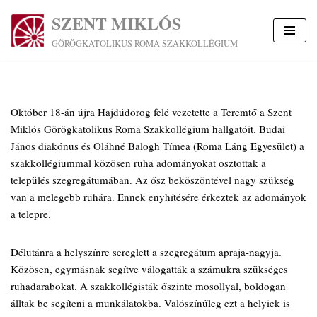
SZENT MIKLÓS
Skip
GÖRÖGKATOLIKUS ROMA SZAKKOLLÉGIUM
to
content
Október 18-án újra Hajdúdorog felé vezetette a Teremtő a Szent
Miklós Görögkatolikus Roma Szakkollégium hallgatóit. Budai
János diakónus és Oláhné Balogh Tímea (Roma Láng Egyesület) a
szakkollégiummal közösen ruha adományokat osztottak a
település szegregátumában. Az ősz beköszöntével nagy szükség
van a melegebb ruhára. Ennek enyhítésére érkeztek az adományok
a telepre.
Délutánra a helyszínre sereglett a szegregátum apraja-nagyja.
Közösen, egymásnak segítve válogatták a számukra szükséges
ruhadarabokat. A szakkollégisták őszinte mosollyal, boldogan
álltak be segíteni a munkálatokba. Valószínűleg ezt a helyiek is