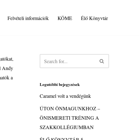
Felvételi információk
KÖME
Élő Könyvtár
atókat,
ól Andy
hatók a
Legutóbbi bejegyzések
Caramel volt a vendégünk
ÚTON ÖNMAGUNKHOZ –
ÖNISMERETI TRÉNING A
SZAKKOLLÉGIUMBAN
ÉLŐ KÖNYVTÁR 5.