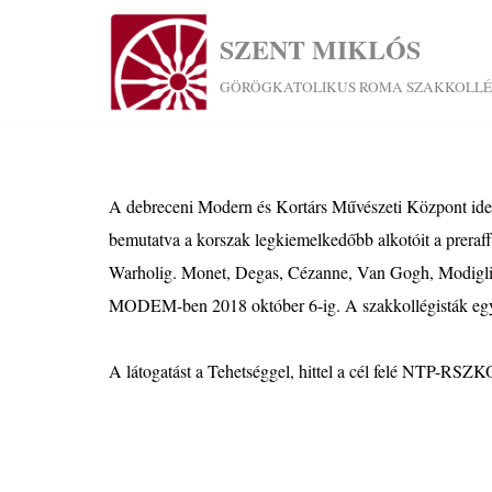
SZENT MIKLÓS
Skip
GÖRÖGKATOLIKUS ROMA SZAKKOLL
to
content
A debreceni Modern és Kortárs Művészeti Központ idei k
bemutatva a korszak legkiemelkedőbb alkotóit a preraff
Warholig. Monet, Degas, Cézanne, Van Gogh, Modiglian
MODEM-ben 2018 október 6-ig. A szakkollégisták egy cs
A látogatást a Tehetséggel, hittel a cél felé NTP-RSZ