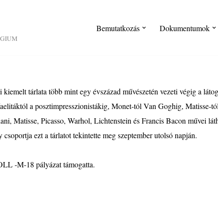
Bemutatkozás
Dokumentumok
ÉGIUM
iemelt tárlata több mint egy évszázad művészetén vezeti végig a látog
aelitáktól a posztimpresszionistákig, Monet-tól Van Goghig, Matisse-t
i, Matisse, Picasso, Warhol, Lichtenstein és Francis Bacon művei lát
oportja ezt a tárlatot tekintette meg szeptember utolsó napján.
KOLL -M-18 pályázat támogatta.