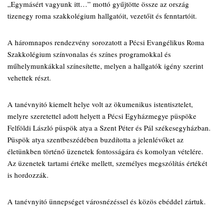
„Egymásért vagyunk itt…” mottó gyűjtötte össze az ország
tizenegy roma szakkolégium hallgatóit, vezetőit és fenntartóit.
A háromnapos rendezvény sorozatott a Pécsi Evangélikus Roma
Szakkolégium színvonalas és színes programokkal és
műhelymunkákkal színesítette, melyen a hallgatók igény szerint
vehettek részt.
A tanévnyitó kiemelt helye volt az ökumenikus istentisztelet,
melyre szeretettel adott helyett a Pécsi Egyházmegye püspöke
Felföldi László püspök atya a Szent Péter és Pál székesegyházban.
Püspök atya szentbeszédében buzdította a jelenlévőket az
életünkben történő üzenetek fontosságára és komolyan vételére.
Az üzenetek tartami értéke mellett, személyes megszólítás értékét
is hordozzák.
A tanévnyitó ünnepséget városnézéssel és közös ebéddel zártuk.