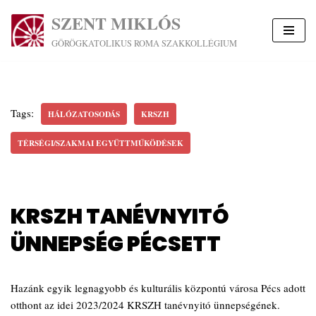
SZENT MIKLÓS
Skip
GÖRÖGKATOLIKUS ROMA SZAKKOLLÉGIUM
to
content
Tags:
HÁLÓZATOSODÁS
KRSZH
TÉRSÉGI/SZAKMAI EGYÜTTMŰKÖDÉSEK
KRSZH TANÉVNYITÓ
ÜNNEPSÉG PÉCSETT
Hazánk egyik legnagyobb és kulturális központú városa Pécs adott
otthont az idei 2023/2024 KRSZH tanévnyitó ünnepségének.