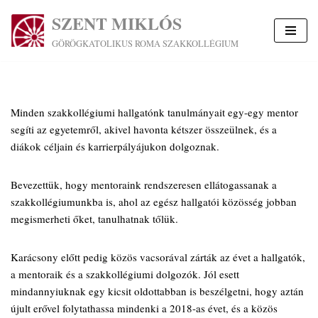
SZENT MIKLÓS
Skip
GÖRÖGKATOLIKUS ROMA SZAKKOLLÉGIUM
to
content
Minden szakkollégiumi hallgatónk tanulmányait egy-egy mentor
segíti az egyetemről, akivel havonta kétszer összeülnek, és a
diákok céljain és karrierpályájukon dolgoznak.
​B​evezettük, hogy mentoraink rendszeresen ellátogassanak a
szakkollégiumunkba is, ahol az egész hallgatói közösség jobban
megismerheti őket, tanulhatnak tőlük.
​Karácsony előtt pedig közös vacsorával zárták az évet a hallgatók,
​a mentoraik és a szakkollégiumi dolgozók. Jól esett
mindannyiuknak egy kicsit oldottabban is beszélgetni, hogy aztán
újult erővel folytathassa mindenki a 2018-as évet, és a közös