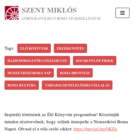
SZENT MIKLÓS
Skip
GÖRÖGKATOLIKUS ROMA SZAKKOLLÉGIUM
to
content
Tags:
ÉLŐ KÖNYVTÁR
ÉRZÉKENYÍTÉS
HAJDÚDOROGI FŐEGYHÁZMEGYE
KOCSIS FÜLÖP ÉRSEK
NEMZETKÖZI ROMA NAP
ROMA IDENTITÁS
ROMA KULTÚRA
TÁRSADALMI FELELŐSSÉGVÁLLALÁS
Inspiráló történetek az Élő Könyvtár programban! Köszönjük
minden résztvevőnek, hogy velünk ünnepelte a Nemzetközi Roma
Napot. Olvasd el a róla szóló cikket:
https://tinyurl.hu/OKFq
.