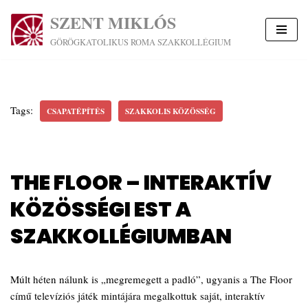
SZENT MIKLÓS
Skip
GÖRÖGKATOLIKUS ROMA SZAKKOLLÉGIUM
to
content
Tags:
CSAPATÉPÍTÉS
SZAKKOLIS KÖZÖSSÉG
THE FLOOR – INTERAKTÍV
KÖZÖSSÉGI EST A
SZAKKOLLÉGIUMBAN
Múlt héten nálunk is „megremegett a padló”, ugyanis a The Floor
című televíziós játék mintájára megalkottuk saját, interaktív