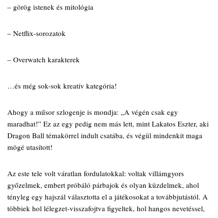
– görög istenek és mitológia
– Netflix-sorozatok
– Overwatch karakterek
…és még sok-sok kreatív kategória!
Ahogy a műsor szlogenje is mondja: „A végén csak egy
maradhat!” Ez az egy pedig nem más lett, mint Lakatos Eszter, aki
Dragon Ball témakörrel indult csatába, és végül mindenkit maga
mögé utasított!
Az este tele volt váratlan fordulatokkal: voltak villámgyors
győzelmek, embert próbáló párbajok és olyan küzdelmek, ahol
tényleg egy hajszál választotta el a játékosokat a továbbjutástól. A
többiek hol lélegzet-visszafojtva figyeltek, hol hangos nevetéssel,