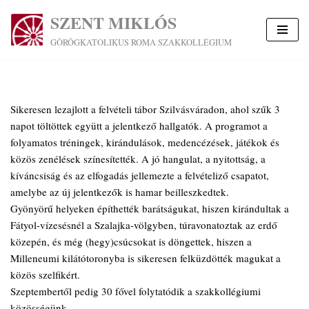
SZENT MIKLÓS
Skip
GÖRÖGKATOLIKUS ROMA SZAKKOLLÉGIUM
to
content
Sikeresen lezajlott a felvételi tábor Szilvásváradon, ahol szűk 3
napot töltöttek együtt a jelentkező hallgatók. A programot a
folyamatos tréningek, kirándulások, medencézések, játékok és
közös zenélések színesítették. A jó hangulat, a nyitottság, a
kíváncsiság és az elfogadás jellemezte a felvételiző csapatot,
amelybe az új jelentkezők is hamar beilleszkedtek.
Gyönyörű helyeken építhették barátságukat, hiszen kirándultak a
Fátyol-vízesésnél a Szalajka-völgyben, túravonatoztak az erdő
közepén, és még (hegy)csúcsokat is döngettek, hiszen a
Milleneumi kilátótoronyba is sikeresen felküzdötték magukat a
közös szelfikért.
Szeptembertől pedig 30 fővel folytatódik a szakkollégiumi
közösségünk.