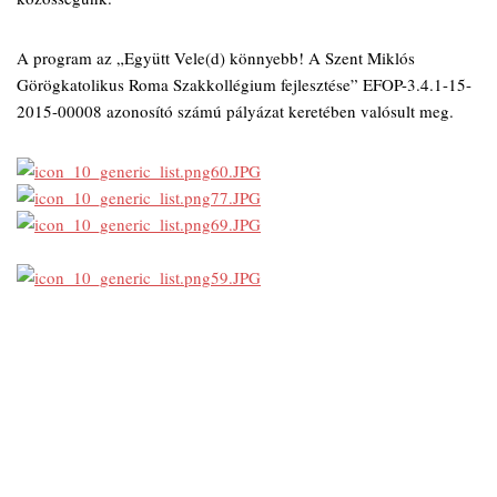
A program az „Együtt Vele(d) könnyebb! A Szent Miklós
Görögkatolikus Roma Szakkollégium fejlesztése” EFOP-3.4.1-15-
2015-00008 azonosító számú pályázat keretében valósult meg.
60.JPG
77.JPG
69.JPG
59.JPG