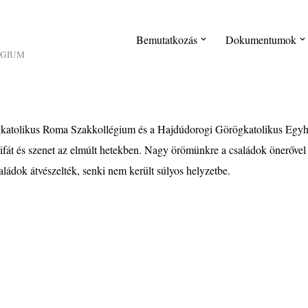
Bemutatkozás
Dokumentumok
ÉGIUM
katolikus Roma Szakkollégium és a Hajdúdorogi Görögkatolikus Egy
fát és szenet az elmúlt hetekben. Nagy örömünkre a családok önerővel
ládok átvészelték, senki nem került súlyos helyzetbe.