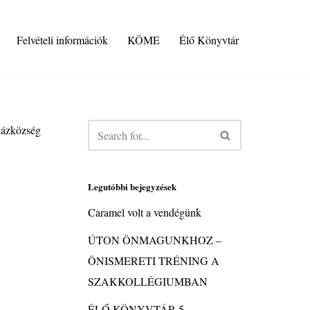
Felvételi információk
KÖME
Élő Könyvtár
házközség
Legutóbbi bejegyzések
Caramel volt a vendégünk
ÚTON ÖNMAGUNKHOZ –
ÖNISMERETI TRÉNING A
SZAKKOLLÉGIUMBAN
ÉLŐ KÖNYVTÁR 5.