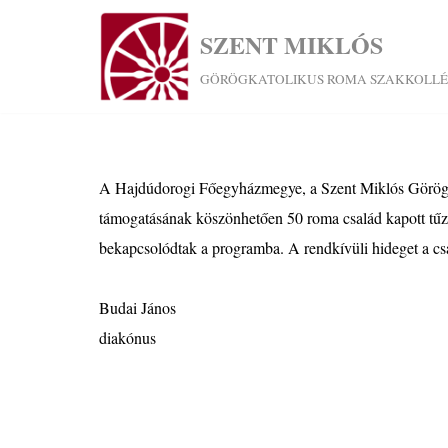
SZENT MIKLÓS
Skip
GÖRÖGKATOLIKUS ROMA SZAKKOLL
to
content
A Hajdúdorogi Főegyházmegye, a Szent Miklós Görög
támogatásának köszönhetően 50 roma család kapott tűzi
bekapcsolódtak a programba. A rendkívüli hideget a csa
Budai János
diakónus