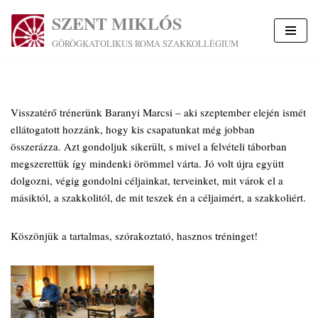
SZENT MIKLÓS
Skip
GÖRÖGKATOLIKUS ROMA SZAKKOLLÉGIUM
to
content
Visszatérő trénerünk Baranyi Marcsi – aki szeptember elején ismét
ellátogatott hozzánk, hogy kis csapatunkat még jobban
összerázza. Azt gondoljuk sikerült, s mivel a felvételi táborban
megszerettük így mindenki örömmel várta. Jó volt újra együtt
dolgozni, végig gondolni céljainkat, terveinket, mit várok el a
másiktól, a szakkolitól, de mit teszek én a céljaimért, a szakkoliért.
Köszönjük a tartalmas, szórakoztató, hasznos tréninget!